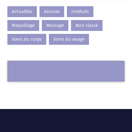
Actualités
Astuces
Instituts
Maquillage
Massage
Non classé
Soins du corps
Soins du visage
C
o
n
t
a
c
t