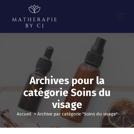
A
l
l
e
r
a
u
c
o
n
t
e
Archives pour la
n
u
catégorie Soins du
visage
Accueil
>
Archive par catégorie "Soins du visage"