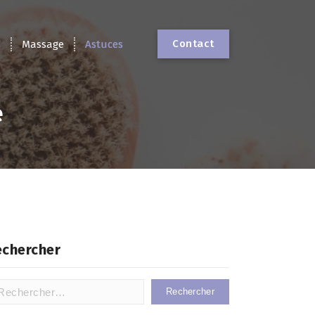
Contact
s
Massage
Astuces
e
echercher
hercher :