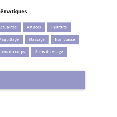
hématiques
Actualités
Astuces
Instituts
Maquillage
Massage
Non classé
Soins du corps
Soins du visage
C
o
n
t
a
c
t