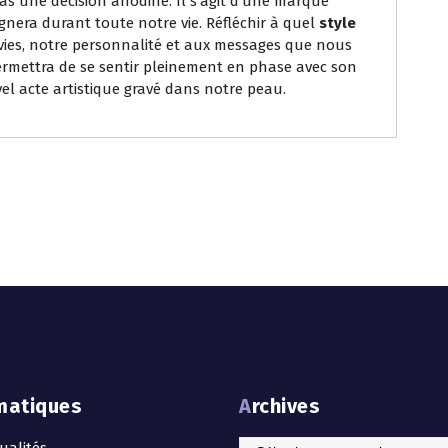
pas une décision anodine. Il s’agit d’une marque
nera durant toute notre vie. Réfléchir à quel
style
ies, notre personnalité et aux messages que nous
permettra de se sentir pleinement en phase avec son
el acte artistique gravé dans notre peau.
matiques
Archives
Archives
ualités