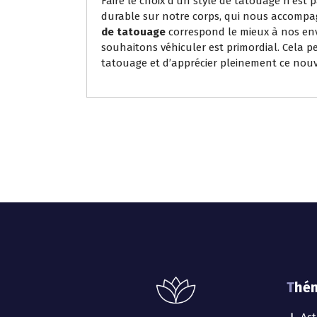
Faire le choix d’un style de tatouage n’est 
durable sur notre corps, qui nous accompag
de tatouage
correspond le mieux à nos env
souhaitons véhiculer est primordial. Cela 
tatouage et d’apprécier pleinement ce nouv
Thé
Act